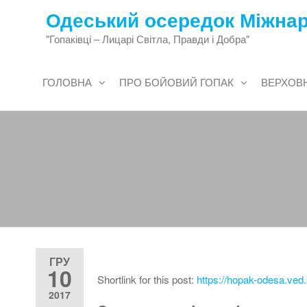
Перейти
Одеський осередок Міжнар
до
"Гопаківці – Лицарі Світла, Правди і Добра"
змісту
ГОЛОВНА
ПРО БОЙОВИЙ ГОПАК
ВЕРХОВН
ГРУ
10
Shortlink for this post:
https://hopak-odesa.ved
2017