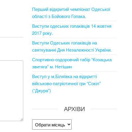
Перший відкритий чемпіонат Одеської
області з Бойового Гопака.
Виступи одеських гопаківців 14 жовтня
2017 року.
Виступи Одеських гопаківців на
святкуванні Дня Незалежності України.
Спортивно-оздоровчий табір “Козацька
звитяга” м. Нетішин
Виступ у м.Біляївка на відкритті
військово-патріотичної гри “Сокіл”
(“Джура”)
АРХІВИ
Архіви