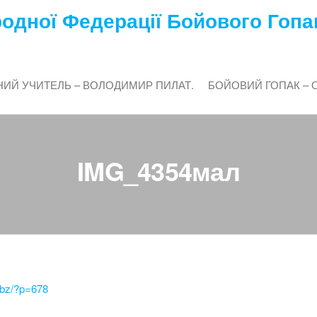
одної Федерації Бойового Гопа
ИЙ УЧИТЕЛЬ – ВОЛОДИМИР ПИЛАТ.
БОЙОВИЙ ГОПАК – 
IMG_4354мал
.bz/?p=678