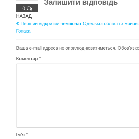
Залишити відповідь
0
Навігація
Попередній
НАЗАД
запис
Перший відкритий чемпіонат Одеської області з Бойов
записів
Гопака.
Ваша e-mail адреса не оприлюднюватиметься.
Обов’язко
Коментар
*
Ім'я
*