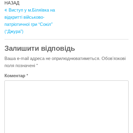
Навігація
Попередній
НАЗАД
запис
Виступ у м.Біляївка на
записів
відкритті військово-
патріотичної гри “Сокіл”
(“Джура”)
Залишити відповідь
Ваша e-mail адреса не оприлюднюватиметься.
Обов’язкові
поля позначені
*
Коментар
*