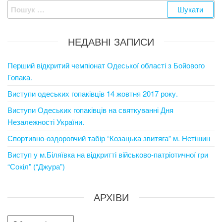
Пошук:
НЕДАВНІ ЗАПИСИ
Перший відкритий чемпіонат Одеської області з Бойового
Гопака.
Виступи одеських гопаківців 14 жовтня 2017 року.
Виступи Одеських гопаківців на святкуванні Дня
Незалежності України.
Спортивно-оздоровчий табір “Козацька звитяга” м. Нетішин
Виступ у м.Біляївка на відкритті військово-патріотичної гри
“Сокіл” (“Джура”)
АРХІВИ
Архіви