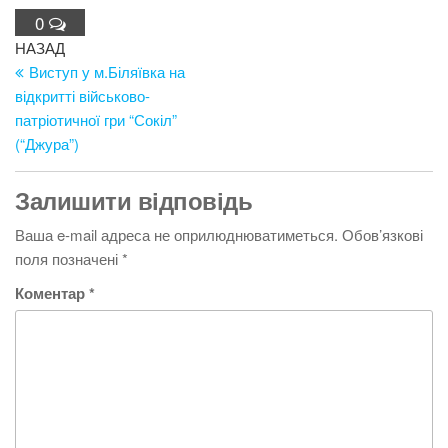
0
Навігація
Попередній
НАЗАД
запис
Виступ у м.Біляївка на
записів
відкритті військово-
патріотичної гри “Сокіл”
(“Джура”)
Залишити відповідь
Ваша e-mail адреса не оприлюднюватиметься.
Обов’язкові
поля позначені
*
Коментар
*