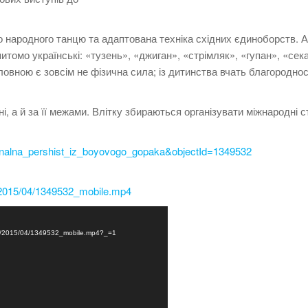
о народного танцю та адаптована техніка східних єдиноборств. А
питомо українські: «тузень», «джиган», «стрімляк», «гупан», «сек
овною є зовсім не фізична сила; із дитинства вчать благороднос
, а й за її межами. Влітку збираються організувати міжнародні с
ionalna_pershist_iz_boyovogo_gopaka&objectId=1349532
d/2015/04/1349532_mobile.mp4
oad/2015/04/1349532_mobile.mp4?_=1