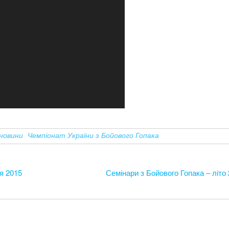
новини
Чемпіонат України з Бойового Гопака
ня 2015
Семінари з Бойового Гопака – літо