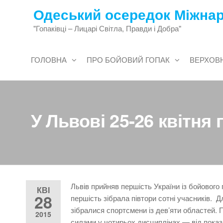
Перейти
Одеський осередок Міжнар
до
"Гопаківці – Лицарі Світла, Правди і Добра"
змісту
ГОЛОВНА
ПРО БОЙОВИЙ ГОПАК
ВЕРХОВН
У Львові 25-26 квітн
Львів прийняв першість України із бойового
КВІ
28
першість зібрала півтори сотні учасників. 
зібралися спортсмени із дев’яти областей.
2015
силами у чотирьох дисциплінах — від показ