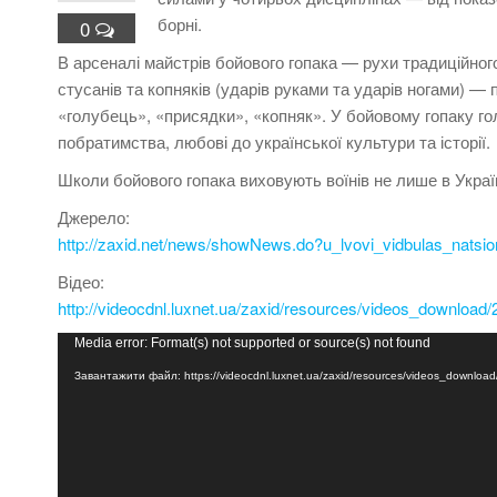
борні.
0
В арсеналі майстрів бойового гопака — рухи традиційног
стусанів та копняків (ударів руками та ударів ногами) — 
«голубець», «присядки», «копняк». У бойовому гопаку гол
побратимства, любові до української культури та історії.
Школи бойового гопака виховують воїнів не лише в Україні
Джерело:
http://zaxid.net/news/showNews.do?u_lvovi_vidbulas_nats
Відео:
http://videocdnl.luxnet.ua/zaxid/resources/videos_downloa
Відеопрогравач
Media error: Format(s) not supported or source(s) not found
Завантажити файл: https://videocdnl.luxnet.ua/zaxid/resources/videos_downl