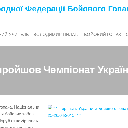
одної Федерації Бойового Гопа
ИЙ УЧИТЕЛЬ – ВОЛОДИМИР ПИЛАТ.
БОЙОВИЙ ГОПАК – 
я пройшов Чемпіонат Украї
 гопака. Національна
Для бойових забав
 Парубки помірялись
ових виступів до