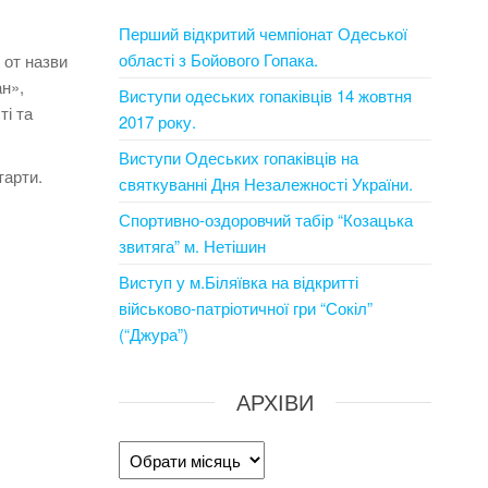
Перший відкритий чемпіонат Одеської
області з Бойового Гопака.
 от назви
ан»,
Виступи одеських гопаківців 14 жовтня
ті та
2017 року.
Виступи Одеських гопаківців на
тарти.
святкуванні Дня Незалежності України.
Спортивно-оздоровчий табір “Козацька
звитяга” м. Нетішин
Виступ у м.Біляївка на відкритті
військово-патріотичної гри “Сокіл”
(“Джура”)
АРХІВИ
Архіви