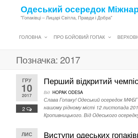
Перейти
Одеський осередок Міжнар
до
"Гопаківці – Лицарі Світла, Правди і Добра"
змісту
ГОЛОВНА
ПРО БОЙОВИЙ ГОПАК
ВЕРХОВН
Позначка:
2017
Перший відкритий чемпіон
ГРУ
10
Від
HOPAK ODESA
2017
Слава Гопаку! Одеський осередок МФБГ 
нашому рідному місті 12 листопада 201
2
Кропивницького. Від Одеського осере
Виступи одеських гопаків
ЛИС