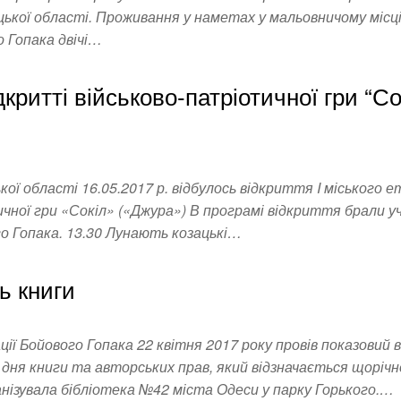
ької області. Проживання у наметах у мальовничому місці
о Гопака двічі…
дкритті військово-патріотичної гри “Со
кої області 16.05.2017 р. відбулось відкриття I міського е
чної гри «Сокіл» («Джура») В програмі відкриття брали у
о Гопака. 13.30 Лунають козацькі…
ь книги
ії Бойового Гопака 22 квітня 2017 року провів показовий 
дня книги та авторських прав, який відзначається щорічн
анізувала бібліотека №42 міста Одеси у парку Горького.…