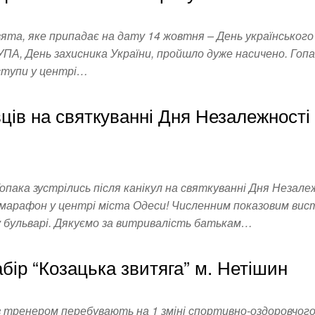
та, яке припадає на дату 14 жовтня – День українського
ПА, День захисника України, пройшло дуже насичено. Гопак
иступи у центрі…
ців на святкуванні Дня Незалежності
опака зустрілись після канікул на святкуванні Дня Незале
й марафон у центрі міста Одеси! Численним показовим ви
 бульварі. Дякуємо за витривалість батькам…
бір “Козацька звитяга” м. Нетішин
і з тренером перебувають на 1 зміні спортивно-оздоровчог