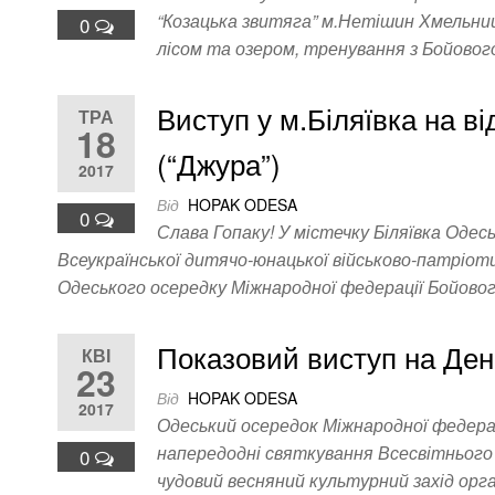
“Козацька звитяга” м.Нетішин Хмельниц
0
лісом та озером, тренування з Бойовог
Виступ у м.Біляївка на ві
ТРА
18
(“Джура”)
2017
Від
HOPAK ODESA
0
Слава Гопаку! У містечку Біляївка Одесь
Всеукраїнської дитячо-юнацької військово-патріоти
Одеського осередку Міжнародної федерації Бойовог
Показовий виступ на Ден
КВІ
23
Від
HOPAK ODESA
2017
Одеський осередок Міжнародної федерац
напередодні святкування Всесвітнього 
0
чудовий весняний культурний захід орг