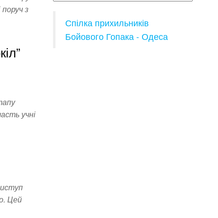
 поруч з
Спілка прихильників
Бойового Гопака - Одеса
кіл”
тапу
часть учні
виступ
о. Цей