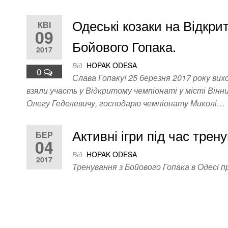
Одеські козаки на Відкрит
КВІ
09
Бойового Гопака.
2017
Від
HOPAK ODESA
0
Слава Гопаку! 25 березня 2017 року ви
взяли участь у Відкритому чемпіонаті у місті Вінн
Олегу Геделевичу, господарю чемпіонату Миколі…
Активні ігри під час трен
БЕР
04
Від
HOPAK ODESA
2017
Тренування з Бойового Гопака в Одесі п
вивчення техніки Бойового Гопака, в мо
0
координацію, увагу дитини. Навчають