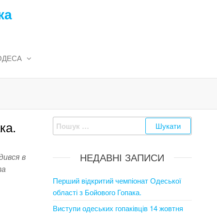
ка
ОДЕСА
Пошук:
ка.
НЕДАВНІ ЗАПИСИ
дився в
та
Перший відкритий чемпіонат Одеської
області з Бойового Гопака.
Виступи одеських гопаківців 14 жовтня