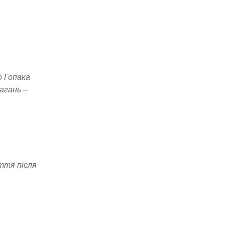
о Гопака
агань –
яття після
,