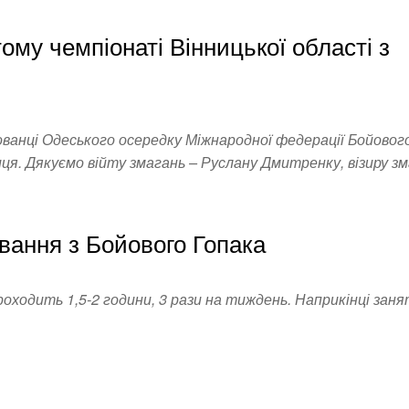
ому чемпіонаті Вінницької області з
хованці Одеського осередку Міжнародної федерації Бойовог
иця. Дякуємо війту змагань – Руслану Дмитренку, візиру зм
ування з Бойового Гопака
роходить 1,5-2 години, 3 рази на тиждень. Наприкінці зан
лодшій групі проводяться ігри, які розвивають спритність
 лідерським якостям та…