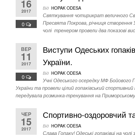
16
Від
HOPAK ODESA
2017
Святкування чотирикрат величного Свя
Пресвята Покрова, річниця створення У
0
чолі тренером провели два показові в
Виступи Одеських гопаків
ВЕР
11
України.
2017
Від
HOPAK ODESA
0
Учні Одеського осередку МФ Бойового Г
України та провели цілий гопаківський спортивни
передувала розминка-тренування на Приморському
Спортивно-оздоровчий та
ЧЕР
15
Від
HOPAK ODESA
2017
Слава Гопаку! Одеські гопаківці на чол