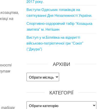
2017 року.
Виступи Одеських гопаківців на
 козацтва,
святкуванні Дня Незалежності України.
івці на
Спортивно-оздоровчий табір “Козацька
звитяга” м. Нетішин
Виступ у м.Біляївка на відкритті
військово-патріотичної гри “Сокіл”
(“Джура”)
АРХІВИ
жності
ступам
Архіви
КАТЕГОРІЇ
Категорії
о табору